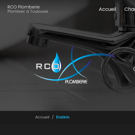
Navigation principale
Aller
RCO Plomberie
Accueil
Cha
au
Plombier à Toulouse
contenu
principal
Accueil
Daikin