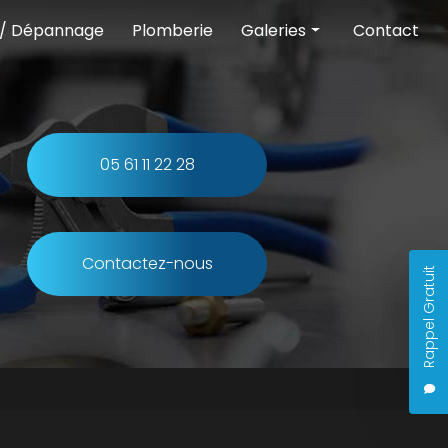
 / Dépannage
Plomberie
Galeries
Contact
Chauffage
Climatisation
Pompe à chaleur
05 61 11 22 28
Entretien et dépannage
Plomberie
Contactez-nous
Rappel Gratuit