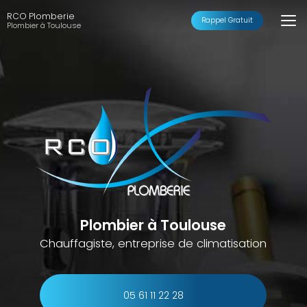
Aller
RCO Plomberie
au
Rappel Gratuit
Plombier à Toulouse
contenu
principal
Plombier à Toulouse
Chauffagiste, entreprise de climatisation
05 61 11 22 28