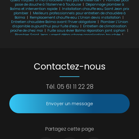
pose de douche à l'italienne à Toulouse
|
Dépannage plombier à
Balma et intervention rapide
|
Installation chauffe eau Saint Jean prix
plombier
|
Meilleurs professionnels pour entretien de chaudière à
Balma
|
Remplacement chauffe eau L’Union devis installation
|
Entretien chaudière Balma avant l’hiver obligatoire
|
Plombier L’Union
disponible aujourd’hui pour fuite d’eau
|
Entretien de climatisation
proche de chez moi
|
Fuite sous évier Balma réparation joint siphon
|
Plombier Saint Jean urgent débouchage canalisation bouchée
|
Dépannage chaudière L’Union plus de chauffage
|
Chauffe eau en
panne Balma dépannage rapide
|
Combien coûte l'entretien d'une
chaudière à gaz ?
|
Débouchage évier Balma prix intervention plombier
rapide
|
Plombier pour entretenir ma chaudière à Toulouse
Contactez-nous
Tél.
05 61 11 22 28
Envoyer un message
Partagez cette page