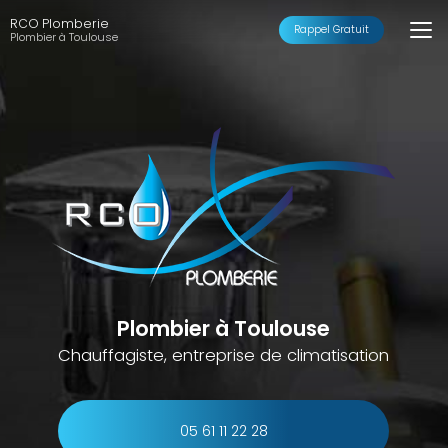
Aller
RCO Plomberie
au
Rappel Gratuit
Plombier à Toulouse
contenu
principal
Plombier à Toulouse
Chauffagiste, entreprise de climatisation
05 61 11 22 28