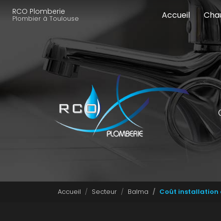
Navigation principale
Aller
RCO Plomberie
Accueil
Cha
au
Plombier à Toulouse
contenu
principal
Accueil
Secteur
Balma
Coût installatio