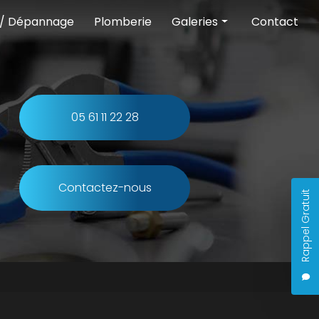
 / Dépannage
Plomberie
Galeries
Contact
Chauffage
Climatisation
Pompe à chaleur
05 61 11 22 28
Entretien et dépannage
Plomberie
Contactez-nous
Rappel Gratuit