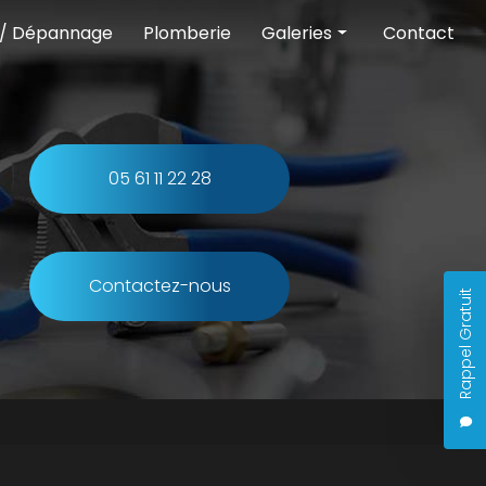
 / Dépannage
Plomberie
Galeries
Contact
Chauffage
Climatisation
Pompe à chaleur
05 61 11 22 28
Entretien et dépannage
Plomberie
Contactez-nous
Rappel Gratuit