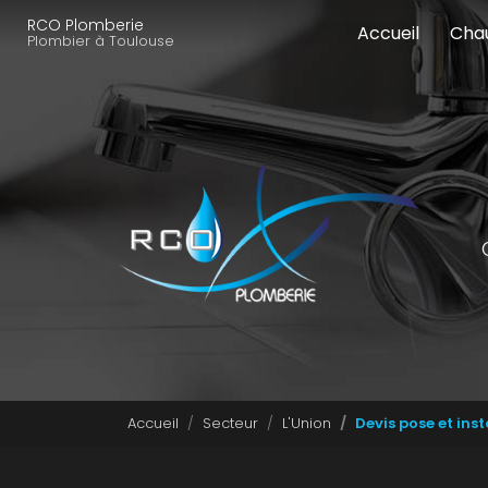
Navigation principale
Aller
RCO Plomberie
Accueil
Cha
au
Plombier à Toulouse
contenu
principal
Accueil
Secteur
L'Union
Devis pose et ins