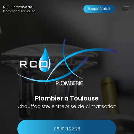
Aller
RCO Plomberie
au
Rappel Gratuit
Plombier à Toulouse
contenu
principal
Plombier à Toulouse
Chauffagiste, entreprise de climatisation
05 61 11 22 28