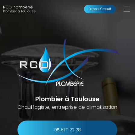
Aller
RCO Plomberie
au
Rappel Gratuit
Plombier à Toulouse
contenu
principal
Plombier à Toulouse
Chauffagiste, entreprise de climatisation
05 61 11 22 28