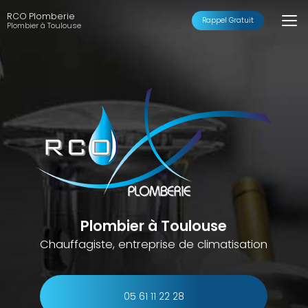
Aller
RCO Plomberie
au
Rappel Gratuit
Plombier à Toulouse
contenu
principal
Plombier à Toulouse
Chauffagiste, entreprise de climatisation
05 61 11 22 28