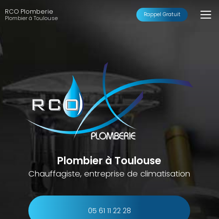
Aller
RCO Plomberie
au
Rappel Gratuit
Plombier à Toulouse
contenu
principal
Plombier à Toulouse
Chauffagiste, entreprise de climatisation
05 61 11 22 28