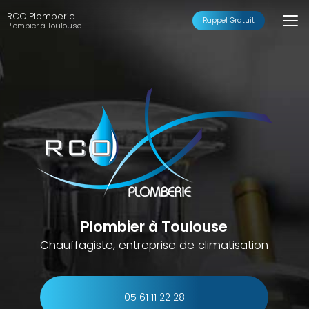
Aller
RCO Plomberie
au
Rappel Gratuit
Plombier à Toulouse
contenu
principal
Plombier à Toulouse
Chauffagiste, entreprise de climatisation
05 61 11 22 28