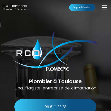
Aller
RCO Plomberie
au
Rappel Gratuit
Plombier à Toulouse
contenu
principal
Plombier à Toulouse
Chauffagiste, entreprise de climatisation
05 61 11 22 28