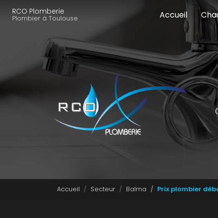
Navigation principale
Aller
RCO Plomberie
Accueil
Cha
au
Plombier à Toulouse
contenu
principal
Accueil
Secteur
Balma
Prix plombier dé