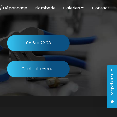
 / Dépannage
Plomberie
Galeries
Contact
Chauffage
Climatisation
Pompe à chaleur
05 61 11 22 28
Entretien et dépannage
Plomberie
Contactez-nous
Rappel Gratuit