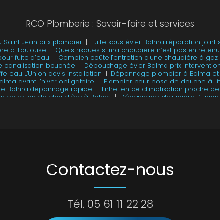
RCO Plomberie : Savoir-faire et services
u Saint Jean prix plombier
|
Fuite sous évier Balma réparation joint 
ère à Toulouse
|
Quels risques si ma chaudière n’est pas entretenu
pour fuite d’eau
|
Combien coûte l'entretien d'une chaudière à gaz 
 canalisation bouchée
|
Débouchage évier Balma prix interventio
 eau L’Union devis installation
|
Dépannage plombier à Balma et i
alma avant l’hiver obligatoire
|
Plombier pour pose de douche à l'i
ne Balma dépannage rapide
|
Entretien de climatisation proche d
ur entretien de chaudière à Balma
|
Dépannage chaudière L’Union 
Contactez-nous
Tél.
05 61 11 22 28