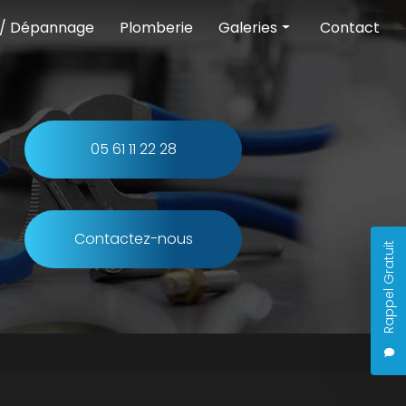
 / Dépannage
Plomberie
Galeries
Contact
Chauffage
Climatisation
Pompe à chaleur
05 61 11 22 28
Entretien et dépannage
Plomberie
Contactez-nous
Rappel Gratuit