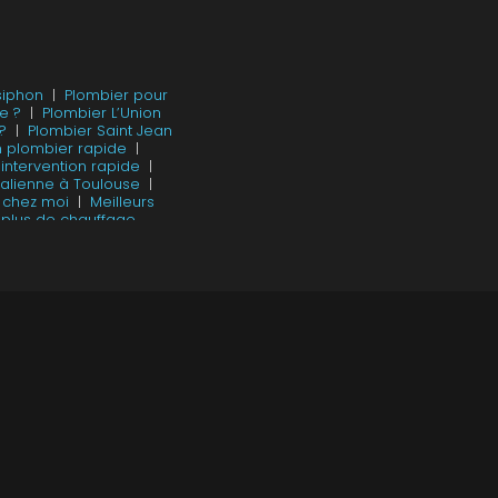
siphon
|
Plombier pour
e ?
|
Plombier L’Union
?
|
Plombier Saint Jean
n plombier rapide
|
ntervention rapide
|
talienne à Toulouse
|
e chez moi
|
Meilleurs
plus de chauffage