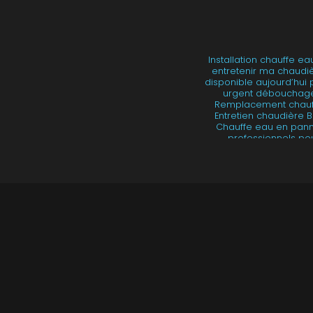
Installation chauffe ea
entretenir ma chaudi
disponible aujourd’hui 
urgent débouchage
Remplacement chauffe
Entretien chaudière B
Chauffe eau en pan
professionnels po