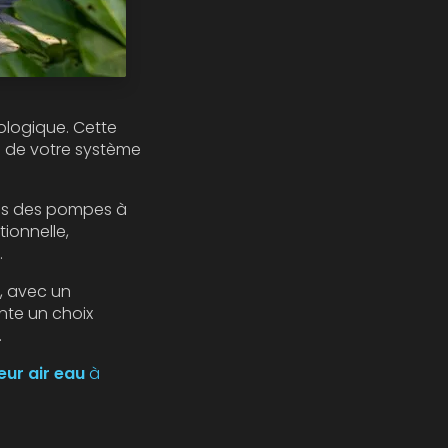
ologique. Cette
au de votre système
es des pompes à
tionnelle,
.
, avec un
ente un choix
.
ur air eau
à