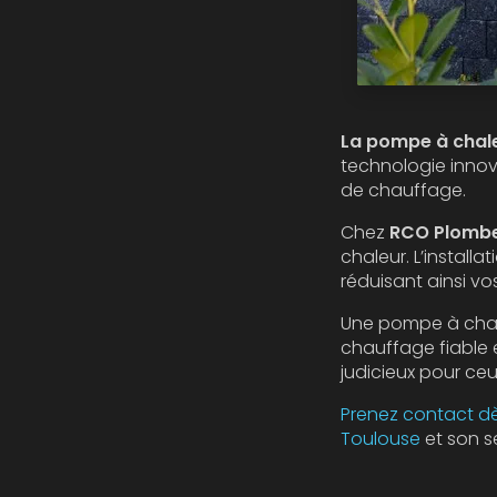
La pompe à chale
technologie innova
de chauffage.
Chez
RCO Plombe
chaleur. L’install
réduisant ainsi v
Une pompe à chale
chauffage fiable e
judicieux pour ce
Prenez contact dè
Toulouse
et son s