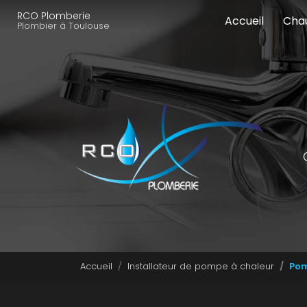
Navigation principale
Aller
RCO Plomberie
Accueil
Cha
au
Plombier à Toulouse
contenu
principal
Accueil
Installateur de pompe à chaleur
Pom