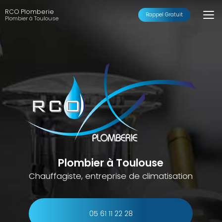
Aller
RCO Plomberie
au
Rappel Gratuit
Plombier à Toulouse
contenu
principal
Plombier à Toulouse
Chauffagiste, entreprise de climatisation
05 61 11 22 28