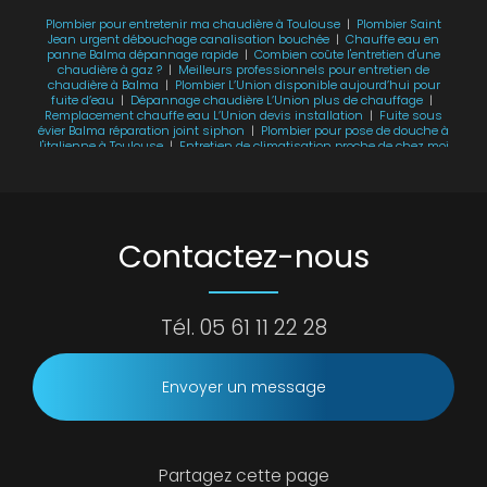
Plombier pour entretenir ma chaudière à Toulouse
|
Plombier Saint
Jean urgent débouchage canalisation bouchée
|
Chauffe eau en
panne Balma dépannage rapide
|
Combien coûte l'entretien d'une
chaudière à gaz ?
|
Meilleurs professionnels pour entretien de
chaudière à Balma
|
Plombier L’Union disponible aujourd’hui pour
fuite d’eau
|
Dépannage chaudière L’Union plus de chauffage
|
Remplacement chauffe eau L’Union devis installation
|
Fuite sous
évier Balma réparation joint siphon
|
Plombier pour pose de douche à
l'italienne à Toulouse
|
Entretien de climatisation proche de chez moi
|
Dépannage plombier à Balma et intervention rapide
|
Entretien
chaudière Balma avant l’hiver obligatoire
|
Installation chauffe eau
Saint Jean prix plombier
|
Débouchage évier Balma prix intervention
plombier rapide
|
Quels risques si ma chaudière n’est pas entretenue
?
Contactez-nous
Tél.
05 61 11 22 28
Envoyer un message
Partagez cette page