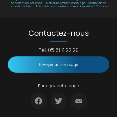
canalisation bouchée
|
Meilleurs professionnels pour entretien de
chaudière à Balma
|
Plombier pour entretenir ma chaudière à Toulouse
|
Remplacement chauffe eau L’Union devis installation
|
Chauffe
eau en panne Balma dépannage rapide
|
Dépannage chaudière
L’Union plus de chauffage
|
Installation chauffe eau Saint Jean prix
plombier
|
Plombier pour pose de douche à l'italienne à Toulouse
Contactez-nous
Tél.
05 61 11 22 28
Envoyer un message
Partagez cette page
Facebook
Twitter
Email