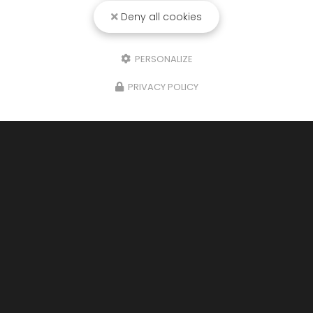
Deny all cookies
PERSONALIZE
PRIVACY POLICY
07/05/2026
Le Printemps de la Décarbonation
avec GRDF
Chez
RCO
, nous sommes convaincus que la
transition énergétique passe par des solutions