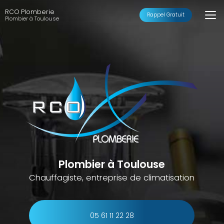
Aller
RCO Plomberie
au
Rappel Gratuit
Plombier à Toulouse
contenu
principal
Plombier à Toulouse
Chauffagiste, entreprise de climatisation
05 61 11 22 28