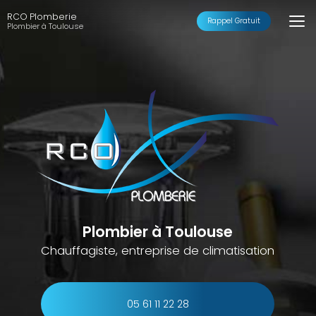
Aller
RCO Plomberie
au
Rappel Gratuit
Plombier à Toulouse
contenu
principal
Plombier à Toulouse
Chauffagiste, entreprise de climatisation
05 61 11 22 28