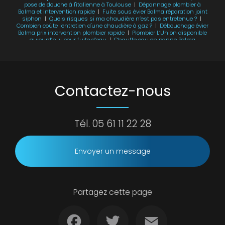
pose de douche à l'italienne à Toulouse
|
Dépannage plombier à
Balma et intervention rapide
|
Fuite sous évier Balma réparation joint
siphon
|
Quels risques si ma chaudière n’est pas entretenue ?
|
Combien coûte l'entretien d'une chaudière à gaz ?
|
Débouchage évier
Balma prix intervention plombier rapide
|
Plombier L’Union disponible
aujourd’hui pour fuite d’eau
|
Chauffe eau en panne Balma
dépannage rapide
|
Installation chauffe eau Saint Jean prix plombier
|
Remplacement chauffe eau L’Union devis installation
|
Entretien de
climatisation proche de chez moi
|
Entretien chaudière Balma avant
l’hiver obligatoire
|
Dépannage chaudière L’Union plus de chauffage
Contactez-nous
Tél.
05 61 11 22 28
Envoyer un message
Partagez cette page
Facebook
Twitter
Email