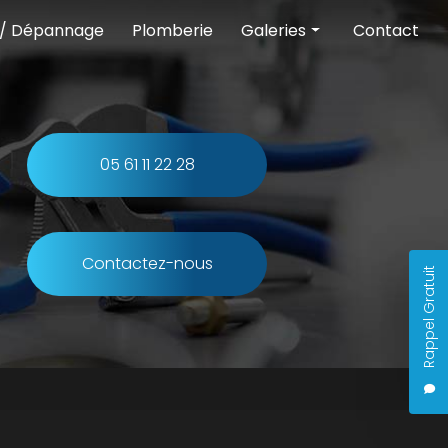
 / Dépannage
Plomberie
Galeries
Contact
Chauffage
Climatisation
Pompe à chaleur
05 61 11 22 28
Entretien et dépannage
Plomberie
Contactez-nous
Rappel Gratuit